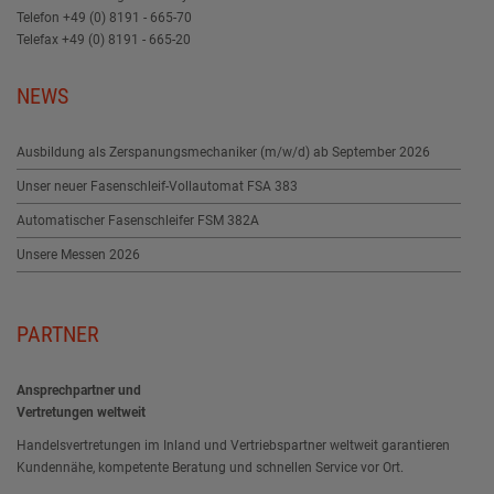
Telefon +49 (0) 8191 - 665-70
Telefax +49 (0) 8191 - 665-20
NEWS
Ausbildung als Zerspanungsmechaniker (m/w/d) ab September 2026
Unser neuer Fasenschleif-Vollautomat FSA 383
Automatischer Fasenschleifer FSM 382A
Unsere Messen 2026
PARTNER
A
nspr
e
chpa
rt
n
e
r
u
nd
Vertretu
n
ge
n
we
l
t
w
e
i
t
H
an
de
lsv
e
rt
re
tung
e
n
i
m
Inlan
d
un
d Ve
rtri
e
bspartn
e
r
w
e
ltw
e
it
gar
a
nti
ere
n
K
un
de
nnäh
e,
k
ompe
t
e
nt
e
B
e
ratung
un
d
schn
e
ll
e
n
S
er
vic
e
v
o
r
O
rt.