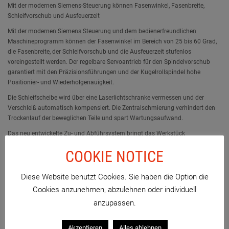
Mit der modernen Siemens-Steuerung können Fasenwinkel, Fasenbreite,
Schleifvorschub und Ausfeuerzeit
Mit der modernen Siemens Steuerung und dem bedienerfreundlichen
Maschineprogramm können der Fasenwinkel im Bereich von 25 bis 60 Grad,
die Fasenbreite, der Schleifvorschub und die Ausfeuerzeit stufenlos
voreingestellt werden. Der regelbare Servoantrieb für den Spindelvorschub
garantiert mit den Präzisionsführungen und der Kugelrollspindel hohe
Positionier- und Wiederholgenauigkeit.
Die Schleifscheibe wird über eine Laserlichtschranke vermessen und der
Verschleiß automatisch kompensiert. Die Zentralschmierung verhindert den
Trockenlauf der beweglichen Teile und spart Wartungsaufwand.
Das neu entwickelte Zu- und Abführsystem bringt das Werkstück
prozesssicher vom Magazin in den Arbeitsbereich und nach dem Schleifen
COOKIE NOTICE
aus der Maschine wieder in den Ablagebereich. Die Spannvorrichtung ist
sensorüberwacht um Scheiben- und Werkstückbruch, sowie Eingabefehler zu
vermeiden.
Diese Website benutzt Cookies. Sie haben die Option die
Cookies anzunehmen, abzulehnen oder individuell
Die Maschine ist vollkommen eingehaust. Die elektrische Zuhaltung und der
separate Sicherheitskreis garantieren hohe Arbeits- und Maschinensicherheit!
anzupassen.
Die Maschine arbeitet mit Schleiföl oder Emulsion. Das Kühlmittel ist
ventilgesteuert und durchflussüberwacht. Der Vorschub schaltet sofort ab,
Akzeptieren
Alles ablehnen